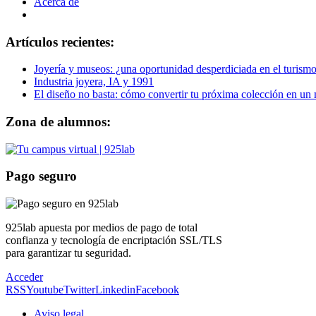
Acerca de
Artículos recientes:
Joyería y museos: ¿una oportunidad desperdiciada en el turismo
Industria joyera, IA y 1991
El diseño no basta: cómo convertir tu próxima colección en un
Zona de alumnos:
Pago seguro
925lab apuesta por medios de pago de total
confianza y tecnología de encriptación SSL/TLS
para garantizar tu seguridad.
Acceder
RSS
Youtube
Twitter
Linkedin
Facebook
Aviso legal