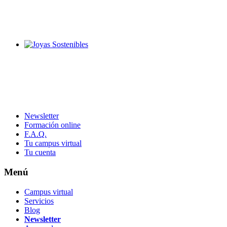
Newsletter
Formación online
F.A.Q.
Tu campus virtual
Tu cuenta
Footer
Menú
Campus virtual
Servicios
Blog
Newsletter